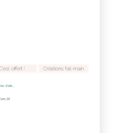
er d'elle...
 Com.16